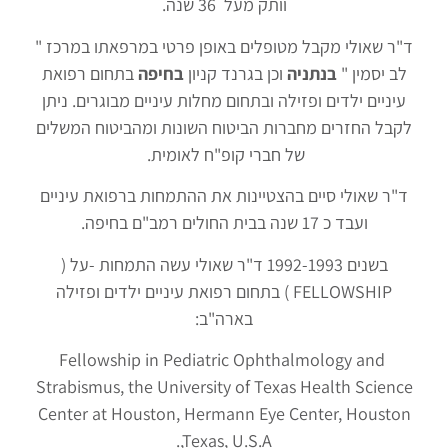
וותק מעל 36 שנה.
ד"ר שאולי מקבל מטופלים באופן פרטי במרפאתו במרכז "
לב יסמין "
בנתניה
וכן בגרנד קניון
בחיפה
בתחום רפואת
עיניים ילדים ופזילה ובתחום מחלות עיניים מבוגרים. ניתן
לקבל החזרים מחברות הביטוח השונות ומהביטוח המשלים
של חברי קופ"ח לאומית.
ד"ר שאולי סיים בהצטיינות את ההתמחות ברפואת עיניים
ועבד כ 17 שנה בבית החולים רמב"ם בחיפה.
בשנים 1992-1993 ד"ר שאולי עשה התמחות -על (
FELLOWSHIP ) בתחום רפואת עיניים ילדים ופזילה
בארה"ב:
Fellowship in Pediatric Ophthalmology and
Strabismus, the University of Texas Health Science
Center at Houston, Hermann Eye Center, Houston
,Texas, U.S.A.