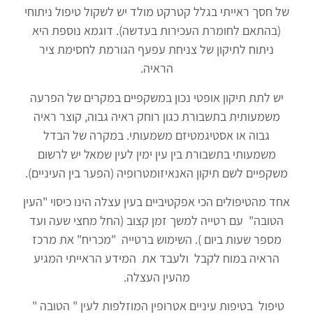
של חסך ראייתי בגלל קטרקט מולד יש לשקול טיפול ניתוחי
(בהתאם לחומרת העכירות בעדשה). דוגמא נוספת היא
ניתוח לתיקון של צניחת עפעף הגורמת לחסימת ציר
הראיה.
יש לתת תיקון אופטי נכון במשקפיים במקרים של הפרעה
משמעותית בתשבורת כגון רוחק ראיה גבוה, קוצר ראיה
גבוה או אסטיגמטיזם משמעותי. במקרה של הבדל
משמעותי בתשבורת בין עין ימין לעין שמאל יש לרשום
משקפיים לשם תיקון האנאיזומטרופיה (הפער בין העיניים).
אחד מהטיפולים הכי אפקטיביים בעין עצלה הינו כיסוי "העין
הטובה" עם רטייה למשך זמן קצוב (החל מחצי שעה ועד
מספר שעות ביום ). השימוש ברטייה "מכריח" את מרכז
הראיה במוח לקבל ולעבד את המידע הראייתי המגיע
מהעין העצלה.
טיפול בטיפות עיניים אטרופין המוזלפות לעין " הטובה "