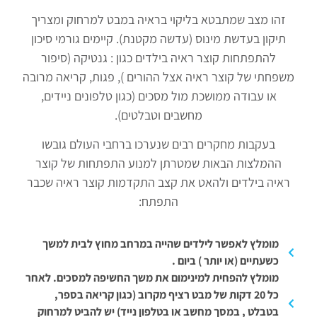
זהו מצב שמתבטא בליקוי בראיה במבט למרחוק ומצריך
תיקון בעדשת מינוס (עדשה מקטנת). קיימים גורמי סיכון
להתפתחות קוצר ראיה בילדים כגון : גנטיקה (סיפור
משפחתי של קוצר ראיה אצל ההורים ), פגות, קריאה מרובה
או עבודה ממושכת מול מסכים (כגון טלפונים ניידים,
מחשבים וטבלטים).
בעקבות מחקרים רבים שנערכו ברחבי העולם גובשו
ההמלצות הבאות שמטרתן למנוע התפתחות של קוצר
ראיה בילדים ולהאט את קצב התקדמות קוצר ראיה שכבר
התפתח:
מומלץ לאפשר לילדים שהייה במרחב מחוץ לבית למשך
כשעתיים (או יותר ) ביום .
מומלץ להפחית למינימום את משך החשיפה למסכים. לאחר
כל 20 דקות של מבט רציף מקרוב (כגון קריאה בספר,
בטבלט , במסך מחשב או בטלפון נייד) יש להביט למרחוק