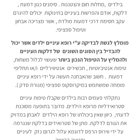
בילדים ,מחלות חום והצטננות . סימנים כגון דמעת ,
דלקות, אודם והפרשות בעיניים בתינוקות יכולים להיגרם
עקב חסימת דרכי דמעות מולדת , אשר מצריכה אבחון
וטיפול ספציפי.
מומלץ לגשת לבדיקה ע"י רופא עיניים ילדים אשר יכול
להבדיל בין הסוגים השונים של דלקות העיניים
ולהמליץ על הטיפול הנכון ביותר
שעשוי לכלול משחות,
טיפות אנטיביוטיות , תכשירים אנטיווירליים ו/או תחליפי
דמעות . חשוב שהאבחנה תעשה על ידי רופא עיניים
מומחה שמשתמש במיקרוסקופ ספציפי (מנורת סדק ).
נתקלתי פעמים רבות בילדים שקבלו טיפות עיניים
סטרואידליות מרופא הילדים. מדובר בתופעה מסוכנת
לדעתי, כיוון שאין ביכולתו של רופא הילדים לאבחן במדויק
את הגורם לדלקת. מתן של סטרואידים בדלקת שנגרמה
על ידי ווירוס הרפס לדוגמא עלול לגרום נזק לעיניים
ופגיעה בראייה.