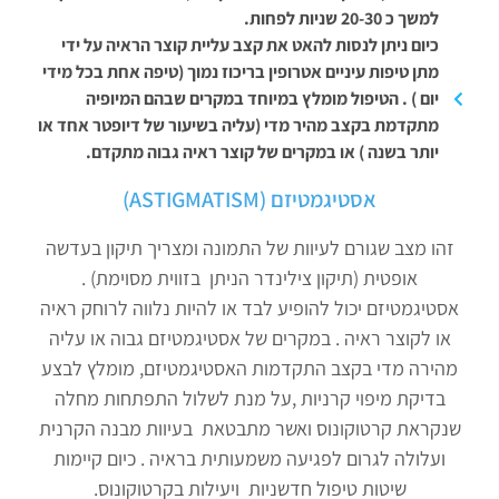
למשך כ 20-30 שניות לפחות.
כיום ניתן לנסות להאט את קצב עליית קוצר הראיה על ידי
מתן טיפות עיניים אטרופין בריכוז נמוך (טיפה אחת בכל מידי
יום ) . הטיפול מומלץ במיוחד במקרים שבהם המיופיה
מתקדמת בקצב מהיר מדי (עליה בשיעור של דיופטר אחד או
יותר בשנה ) או במקרים של קוצר ראיה גבוה מתקדם.
אסטיגמטיזם (ASTIGMATISM)
זהו מצב שגורם לעיוות של התמונה ומצריך תיקון בעדשה
אופטית (תיקון צילינדר הניתן בזווית מסוימת) .
אסטיגמטיזם יכול להופיע לבד או להיות נלווה לרוחק ראיה
או לקוצר ראיה . במקרים של אסטיגמטיזם גבוה או עליה
מהירה מדי בקצב התקדמות האסטיגמטיזם, מומלץ לבצע
בדיקת מיפוי קרניות ,על מנת לשלול התפתחות מחלה
שנקראת קרטוקונוס ואשר מתבטאת בעיוות מבנה הקרנית
ועלולה לגרום לפגיעה משמעותית בראיה . כיום קיימות
שיטות טיפול חדשניות ויעילות בקרטוקונוס.