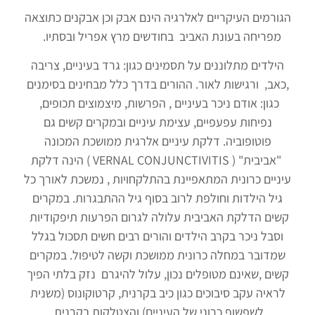
הגורמים העיקריים לאלרגיה הינם אבק וכן אבקנים כתוצאה
מפריחה בעונת האביב בחודשים מרץ אפריל ובסתיו.
הילדים מתלוננים על תסמינים כגון: גרד בעיניים, צריבה
,כאב, ורגישות לאור. ההורים בדרך כלל מבחינים בסימנים
כגון: אודם ניכר בעיניים , הפרשות, מיצמוצים תכופים,
נפיחות עפעפיים, עצימת עיניים ובמקרים קשים גם
פוטופוביה. דלקת עיניים אלרגית ממושכת המכונה
"אביבית" ( VERNAL CONJUNCTIVITIS ) הינה דלקת
עיניים כרונית המתאפיינת בהתלקחויות , נמשכת לאורך כל
גיל הילדות וחולפת לרוב בסוף גיל ההתבגרות. במקרים
קשים הדלקת האביבית עלולה לגרום הפרעות תיפקודיות
וסבל ניכר בקרב הילדים והורים רבים חשים תסכול בגלל
שמדובר במחלה כרונית ממושכת וקשה לטיפול. במקרים
קשים ,שאינם מטופלים נכון, עלול להיגרם נזק בלתי הפיך
לראיה עקב סיבוכים כגון כיב בקרנית, קרטוקונוס (משנית
לשפשוף כרוני של העיניים) והצטלקות בקרנית.