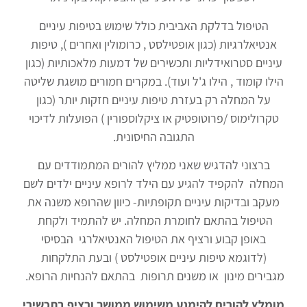
הטיפול בדלקת האביבית כולל שימוש בטיפות עיניים
אנטיאלרגיות (כגון אופטילסט , כרומולין ואחרים ), טיפות
עיניים סטרואידליות ותכשירים של דמעות מלאכותיות (כגון
הילו קומוד , הילו ג'ל ועוד). במקרים חמורים מושגת שליטה
על המחלה רק בעזרת טיפות עיניים חזקות יותר (כגון
טקרולימוס /פרוטופטיק או ציקלוספורין ) הפועלות לדיכוי
התגובה החיסונית.
ברצוני להדגיש שאני ממליץ להורים המתמודדים עם
המחלה להקפיד להגיע עם הילד לרופא עיניים ילדים לשם
מעקב ובדיקות עיניים תקופתיות- כיוון שהרופא משנה את
הטיפול בהתאם לחומרת המחלה. יש להתמיד ולקחת
באופן קבוע ורציף את הטיפול האנטיאלרגי הבסיסי
(לדוגמא טיפות עיניים אופטילסט ) ובעת התלקחות
מגבירים מינון או משנים תרופות בהתאם להנחיות הרופא.
מומלץ להורים להימנע משימוש ממושך ורציף בתכשירי