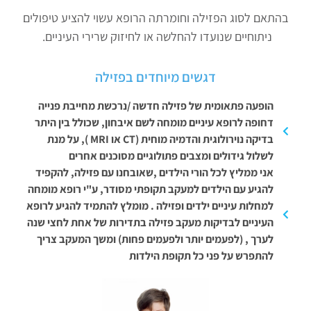
בהתאם לסוג הפזילה וחומרתה הרופא עשוי להציע טיפולים
ניתוחיים שנועדו להחלשה או לחיזוק שרירי העיניים.
דגשים מיוחדים בפזילה
הופעה פתאומית של פזילה חדשה /נרכשת מחייבת פנייה
דחופה לרופא עיניים מומחה לשם איבחון, שכולל בין היתר
בדיקה נוירולוגית והדמיה מוחית (CT או MRI ), על מנת
לשלול גידולים ומצבים פתולוגיים מסוכנים אחרים
אני ממליץ לכל הורי הילדים ,שאובחנו עם פזילה, להקפיד
להגיע עם הילדים למעקב תקופתי מסודר, ע"י רופא מומחה
למחלות עיניים ילדים ופזילה . מומלץ להתמיד להגיע לרופא
העיניים לבדיקות מעקב פזילה בתדירות של אחת לחצי שנה
לערך , (לפעמים יותר ולפעמים פחות) ומשך המעקב צריך
להתפרש על פני כל תקופת הילדות